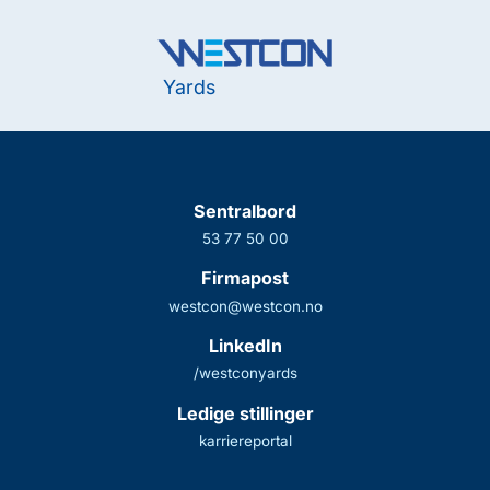
Yards
Sentralbord
53 77 50 00
Firmapost
westcon@westcon.no
LinkedIn
/westconyards
Ledige stillinger
karriereportal