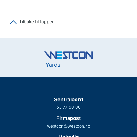
Tilbake til toppen
Yards
Sentralbord
53 77 50 00
Firmapost
westcon@westcon.no
LinkedIn