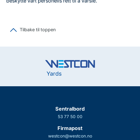
beskytte vårt personells rett til å varsle.
Tilbake til toppen
Yards
Sentralbord
53 77 50 00
Firmapost
westcon@westcon.no