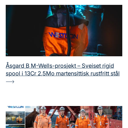
Åsgard B M-Wells-prosjekt – Sveiset rigid
spool i 13Cr 2,5Mo martensittisk rustfritt stål