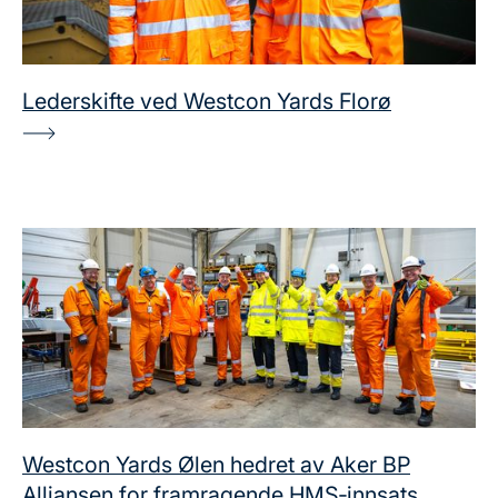
Lederskifte ved Westcon Yards Florø
Westcon Yards Ølen hedret av Aker BP
Alliansen for framragende HMS‑innsats