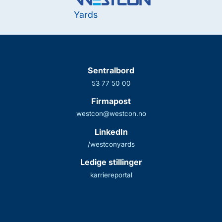
Yards
Sentralbord
53 77 50 00
Firmapost
westcon@westcon.no
LinkedIn
/westconyards
Ledige stillinger
karriereportal